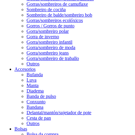
Gorras/sombreiros de camuflaxe
Sombreiro de cociña
Sombreiro de balde/sombreiro bob
Gorras/sombreiros ecolóxicos
Gorros / Gorros de punto
Gorra/sombreiro polar
Gorra de inverno
Gorra/sombreiro infantil
Gorra/sombreiro de moda
Gorra/sombreiro jeans
Gorra/sombreiro de traballo
Outros
Accesorios
Bufanda
Luva
Manta
Diadema
Banda de pulso
Conxunto
Bandana
Delantal/mantón/sujetador de pote
Cesta de pan
Outros
Bolsas
Bolsa da compra