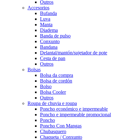
Outros
Accesorios
Bufanda
Luva
Manta
Diadema
Banda de pulso
Conxunto
Bandana
Delantal/mantón/sujetador de pote
Cesta de pan
Outros
Bolsas
Bolsa da compra
Bolsa de cordón
Bolso
Bolsa Cooler
Outros
Roupa de chuvia e roupa
Poncho económico e impermeable
Poncho e impermeable promocional
Poncho
Poncho Con Mangas
Chubasquero
Chaqueta / Conxunto