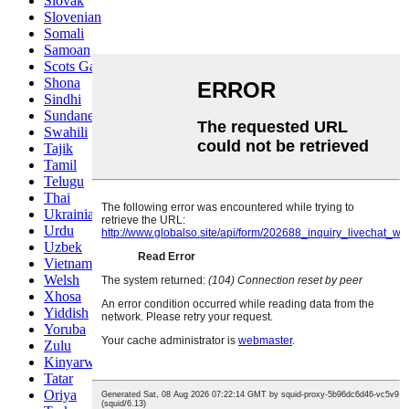
Slovak
Slovenian
Somali
Samoan
Scots Gaelic
Shona
Sindhi
Sundanese
Swahili
Tajik
Tamil
Telugu
Thai
Ukrainian
Urdu
Uzbek
Vietnamese
Welsh
Xhosa
Yiddish
Yoruba
Zulu
Kinyarwanda
Tatar
Oriya